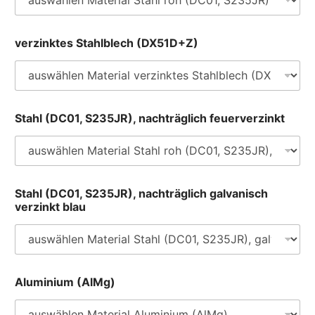
verzinktes Stahlblech (DX51D+Z)
S
Stahl (DC01, S235JR), nachträglich feuerverzinkt
i
e
V
2
A
S
Stahl (DC01, S235JR), nachträglich galvanisch
2
verzinkt blau
3
5
J
R
)
,
Aluminium (AlMg)