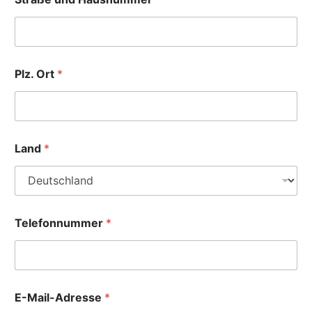
Plz. Ort
*
I
Land
*
h
r
e
W
o
B
Telefonnummer
*
r
e
i
t
e
E-Mail-Adresse
*