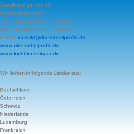
Quedlinburger Str. 16
06493 Ballenstedt
Tel.: +49 (0)3 94 83 - 53 85 66
Fax: +49 (0)3 94 83 - 53 85 68
E-Mail:
kontakt@die-metallprofis.de
www.die-metallprofis.de
www.lochbleche4you.de
Wir liefern in folgende Länder aus:
Deutschland
Österreich
Schweiz
Niederlande
Luxemburg
Frankreich